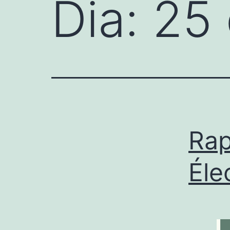
Dia:
25 
Rap
Éle