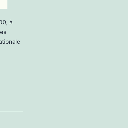
00, à
les
ationale