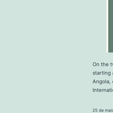
On the t
starting
Angola, 
Internat
25 de mai