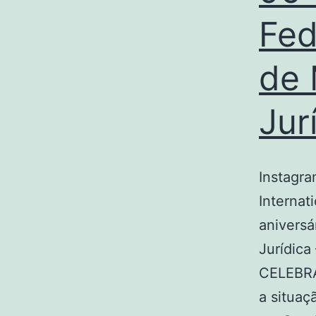
Fed
de 
Jur
Instagr
Internat
aniversá
Jurídica
CELEBRAR
a situaç