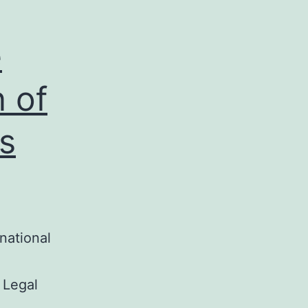
e
n of
s
national
 Legal