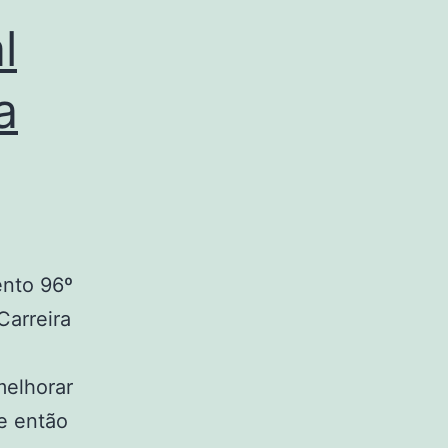
l
a
ento 96º
Carreira
melhorar
de então