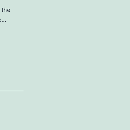
 the
ce…