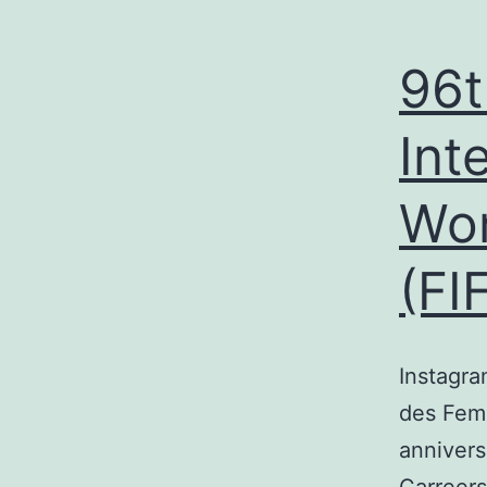
96t
Int
Wom
(FI
Instagra
des Fem
annivers
Carreers