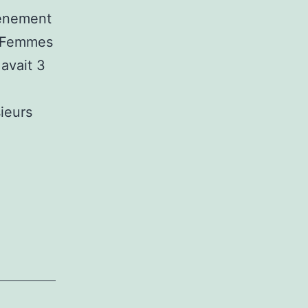
vénement
s Femmes
avait 3
ieurs