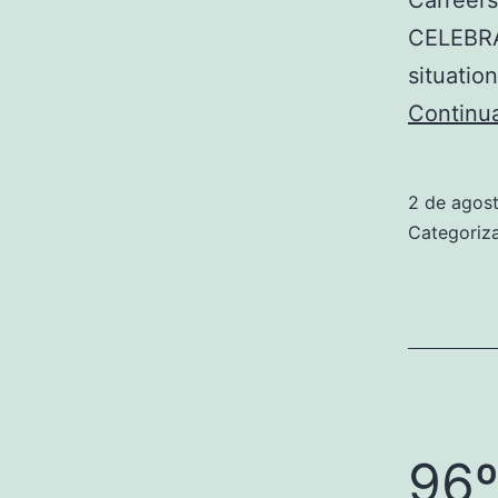
CELEBRAT
situatio
Continu
2 de agos
Categori
96º