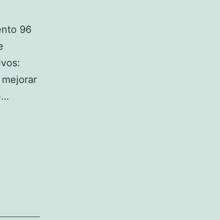
ento 96
e
ivos:
 mejorar
e…