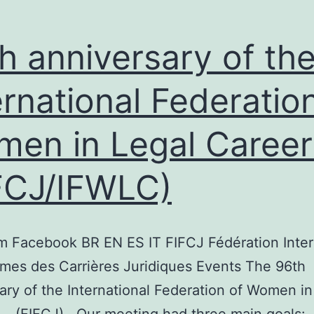
h anniversary of th
ernational Federatio
en in Legal Career
FCJ/IFWLC)
m Facebook BR EN ES IT FIFCJ Fédération Inter
mes des Carrières Juridiques Events The 96th
ary of the International Federation of Women in
 – (FIFCJ) Our meeting had three main goals: