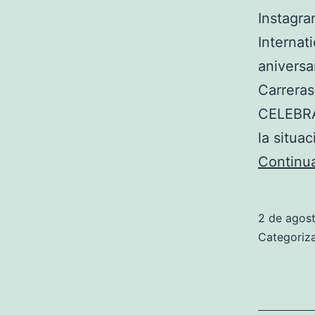
Instagr
Internat
aniversa
Carreras
CELEBRAR
la situa
Continu
2 de agos
Categori