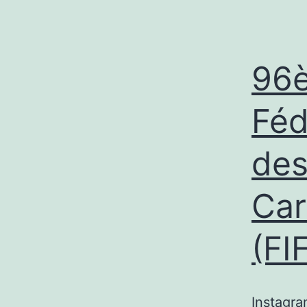
96è
Féd
des
Car
(FI
Instagr