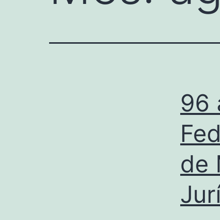
96 
Fed
de 
Jur