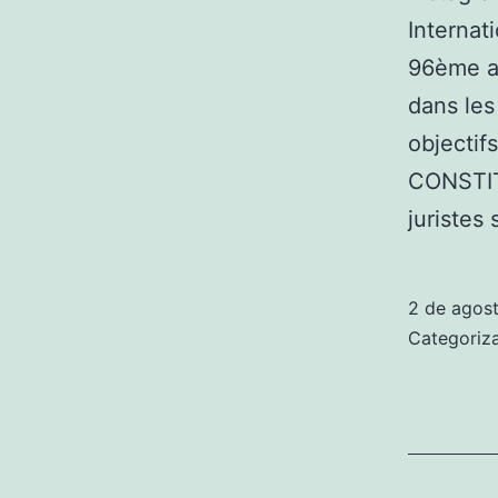
Internat
96ème an
dans les
objecti
CONSTIT
juristes
2 de agos
Categori